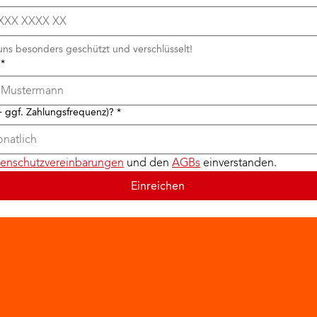
ns besonders geschützt und verschlüsselt!
*
+ ggf. Zahlungsfrequenz)?
*
enschutzvereinbarungen
 und den 
AGBs
 einverstanden.
Einreichen