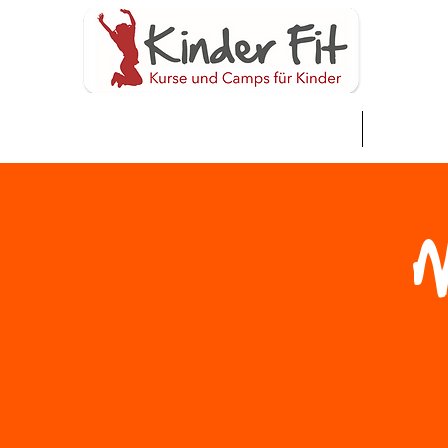
Nyumbani
Neue Sei
M