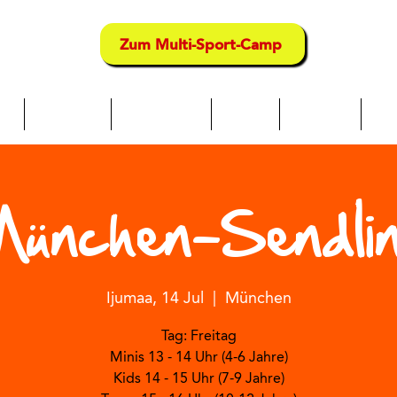
Zum Multi-Sport-Camp
te
Über uns
Neue Seite
kambi
Maeneo
Ser
ünchen-Sendli
Ijumaa, 14 Jul
  |  
München
Tag: Freitag
Minis 13 - 14 Uhr (4-6 Jahre)
Kids 14 - 15 Uhr (7-9 Jahre)