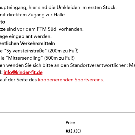
aupteingang, hier sind die Umkleiden im ersten Stock.
mit direktem Zugang zur Halle.
uto
ätze sind vor dem FTM Süd  vorhanden.
ege eingeplant werden.
entlichen Verkehrsmitteln
le "Sylvensteinstraße" (200m zu Fuß)
lle "Mittersendling" (500m zu Fuß)
onen wenden Sie sich bitte an den Standortverantwortlichen: M
: 
info@kinder-fit.de
 auf der Seite des 
kooperierenden Sportvereins
.
Price
€0.00