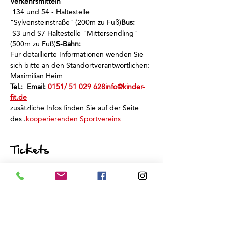
Verkehrsmitteln
 134 und 54 - Haltestelle 
"Sylvensteinstraße" (200m zu Fuß)
Bus:
 S3 und S7 Haltestelle "Mittersendling" 
(500m zu Fuß)
S-Bahn:
Für detaillierte Informationen wenden Sie 
sich bitte an den Standortverantwortlichen: 
Maximilian Heim
Tel.: 
 Email: 
0151/ 51 029 628
info@kinder-
fit.de
zusätzliche Infos finden Sie auf der Seite 
des 
.
kooperierenden Sportvereins
Tickets
Sale ended
Ticket type
Schnuppertraining