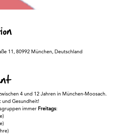
ion
aße 11, 80992 München, Deutschland
ent
r zwischen 4 und 12 Jahren in München-Moosach. 
rt und Gesundheit!
rsgruppen immer
 Freitags
:
e)
e)
hre)