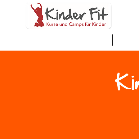
Nyumbani
Neue Sei
Ki