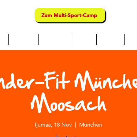
Zum Multi-Sport-Camp
te
Über uns
Neue Seite
kambi
Maeneo
Ser
nder-Fit Münch
Moosach
Ijumaa, 18 Nov
  |  
München