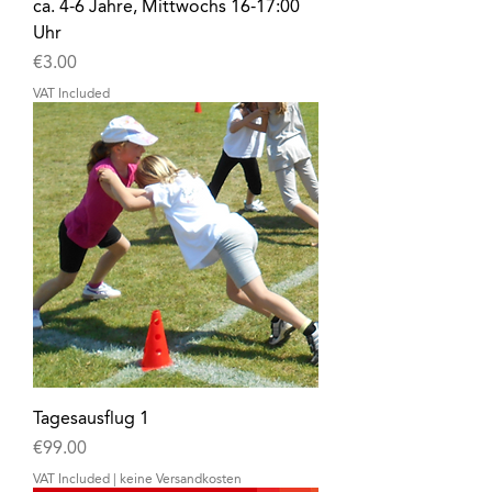
ca. 4-6 Jahre, Mittwochs 16-17:00
Uhr
Price
€3.00
VAT Included
Tagesausflug 1
Price
€99.00
VAT Included
|
keine Versandkosten