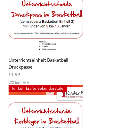
Unterrichtseinheit Basketball
Druckpasse
Price
€1.99
VAT Included
für Lehrkräfte Sekundarstufe