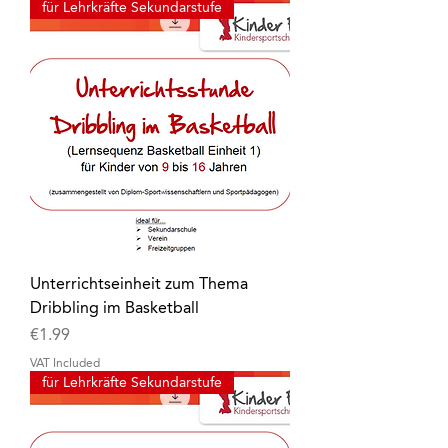
für Lehrkräfte Sekundarstufe
Unterrichtseinheit zum Thema
Dribbling im Basketball
Price
€1.99
VAT Included
für Lehrkräfte Sekundarstufe