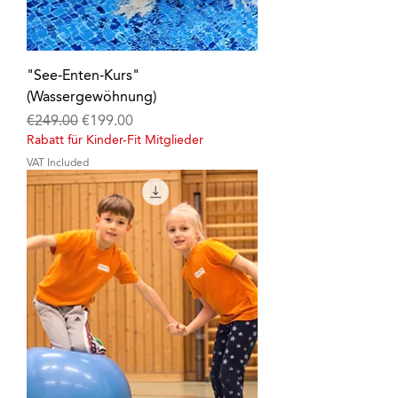
"See-Enten-Kurs"
(Wassergewöhnung)
Regular Price
Sale Price
€249.00
€199.00
Rabatt für Kinder-Fit Mitglieder
VAT Included