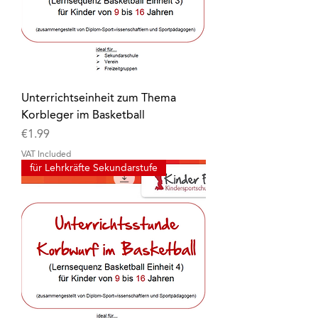
Unterrichtseinheit zum Thema
Korbleger im Basketball
Price
€1.99
VAT Included
für Lehrkräfte Sekundarstufe