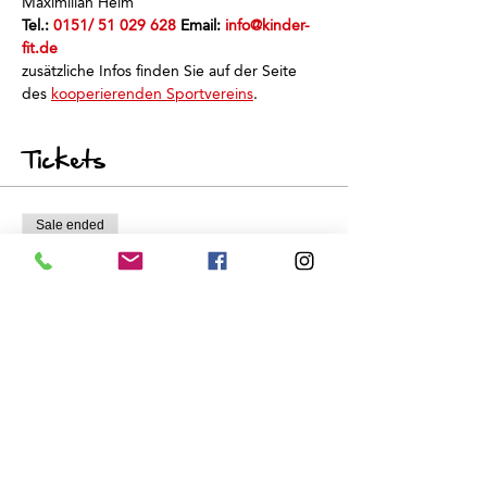
Maximilian Heim
Tel.: 
0151/ 51 029 628
 Email: 
info@kinder-
fit.de
zusätzliche Infos finden Sie auf der Seite 
des 
kooperierenden Sportvereins
.
Tickets
Sale ended
Ticket type
Schnuppertraining
Price
€0.00