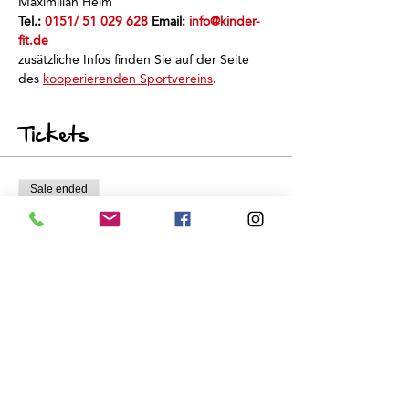
Maximilian Heim
Tel.: 
0151/ 51 029 628
 Email: 
info@kinder-
fit.de
zusätzliche Infos finden Sie auf der Seite 
des 
kooperierenden Sportvereins
.
Tickets
Sale ended
Ticket type
Schnuppertraining
Price
€0.00