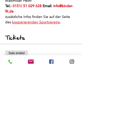
Maximilian Heim
Tel.: 
0151/ 51 029 628
 Email: 
info@kinder-
fit.de
zusätzliche Infos finden Sie auf der Seite 
des 
kooperierenden Sportvereins
.
Tickets
Sale ended
Ticket type
Schnuppertraining
Price
€0.00