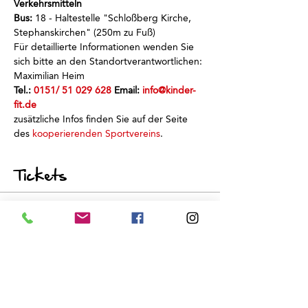
Verkehrsmitteln
Bus: 
18 - Haltestelle "Schloßberg Kirche, 
Stephanskirchen" (250m zu Fuß)
Für detaillierte Informationen wenden Sie 
sich bitte an den Standortverantwortlichen: 
Maximilian Heim
Tel.: 
0151/ 51 029 628
 Email: 
info@kinder-
fit.de
zusätzliche Infos finden Sie auf der Seite 
des 
kooperierenden Sportvereins
.
Tickets
Sale ended
Ticket type
Schnuppertraining
Price
€0.00