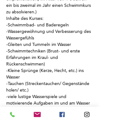
ein bis zweimal im Jahr einen Schwimmkurs 
zu absolvieren.)
Inhalte des Kurses:
-Schwimmbad- und Baderegeln
-Wassergewöhnung und Verbesserung des 
Wassergefühls
-Gleiten und Tummeln im Wasser
-Schwimmtechniken (Brust- und erste 
Erfahrungen im Kraul- und 
Rückenschwimmen)
-Kleine Sprünge (Kerze, Hecht, etc.) ins 
Wasser
-Tauchen (Streckentauchen/ Gegenstände 
holen/ etc.)
-viele lustige Wasserspiele und 
motivierende Aufgaben im und am Wasser
Die Teilnahme ist auf 
maximal 4 Kinder pro 
Kurs
 (Betreuung durch eine weibliche und 
eine männliche Lehrkraft) begrenzt. Plätze 
sind schnell ausgebucht...
Für Rückfragen stehen wir Ihnen gerne zur 