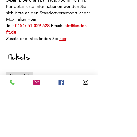
S-Bahn:
 Berg am Laim (ca. 750 m ~8 min)
Für detaillierte Informationen wenden Sie 
sich bitte an den Standortverantwortlichen: 
Maximilian Heim
Tel.: 
0151/ 51 029 628
 Email: 
info@kinder-
fit.de
Zusätzliche Infos finden Sie 
hier
.
Tickets
Sale ended
Ticket type
Schnuppertraining
Price
€0.00