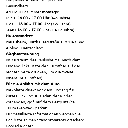
Die perfekte Basis für Sport und 
Gesundheit!
Ab 02.10.23 immer
 montags
:
Minis  
16.00 - 17.00 Uhr
 (4-6 Jahre)
Kids    
16.00 - 17.00 Uhr
 (7-9 Jahre)
Teens 
16.00 - 17.00 Uhr
 (10-12 Jahre)
Hallenstandort:
Paulusheim, Harthauserstraße 1, 83043 Bad 
Aibling, Deutschland
Wegbeschreibung
Im Kursraum des Paulusheims, Nach dem 
Eingang links, Bitte den Türöffner auf der 
rechten Seite drücken, um die zweite 
Innentüre zu öffnen).
Für die Anfahrt mit dem Auto
Parkplätze direkt vor dem Eingang für 
kurzes Ein- und Ausladen der Kinder 
vorhanden, ggf. auf dem Festplatz (ca. 
100m Gehweg) parken.
Für detaillierte Informationen wenden Sie 
sich bitte an den Standortverantwortlichen: 
Konrad Richter