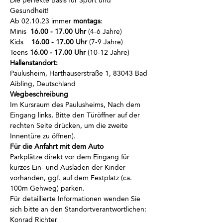
Die perfekte Basis für Sport und 
Gesundheit!
Ab 02.10.23 immer
 montags
:
Minis  
16.00 - 17.00 Uhr
 (4-6 Jahre)
Kids    
16.00 - 17.00 Uhr
 (7-9 Jahre)
Teens 
16.00 - 17.00 Uhr
 (10-12 Jahre)
Hallenstandort:
Paulusheim, Harthauserstraße 1, 83043 Bad 
Aibling, Deutschland
Wegbeschreibung
Im Kursraum des Paulusheims, Nach dem 
Eingang links, Bitte den Türöffner auf der 
rechten Seite drücken, um die zweite 
Innentüre zu öffnen).
Für die Anfahrt mit dem Auto
Parkplätze direkt vor dem Eingang für 
kurzes Ein- und Ausladen der Kinder 
vorhanden, ggf. auf dem Festplatz (ca. 
100m Gehweg) parken.
Für detaillierte Informationen wenden Sie 
sich bitte an den Standortverantwortlichen: 
Konrad Richter