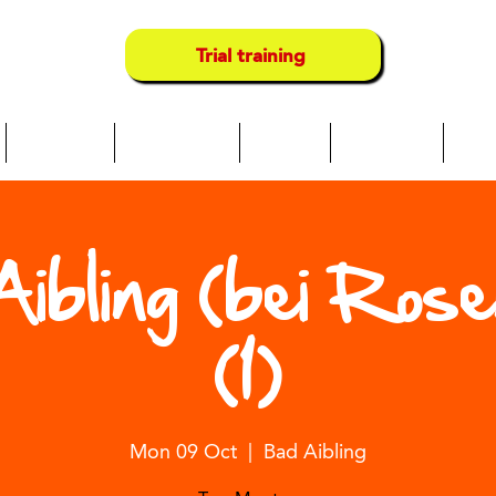
Trial training
Über uns
Neue Seite
Camps
Locations
Serv
ibling (bei Rose
(1)
Mon 09 Oct
  |  
Bad Aibling