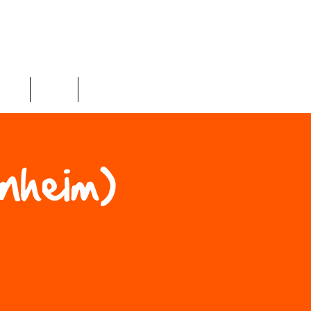
ices
Shop
More
nheim)