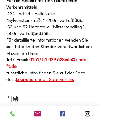
Für die Anfahrt mit den öffentlichen 
Verkehrsmitteln
 134 und 54 - Haltestelle 
"Sylvensteinstraße" (200m zu Fuß)
Bus:
 S3 und S7 Haltestelle "Mittersendling" 
(500m zu Fuß)
S-Bahn:
Für detaillierte Informationen wenden Sie 
sich bitte an den Standortverantwortlichen: 
Maximilian Heim
Tel.: 
 Email: 
0151/ 51 029 628
info@kinder-
fit.de
zusätzliche Infos finden Sie auf der Seite 
des 
.
kooperierenden Sportvereins
門票
銷售已完結
票券類型
Schnuppertraining