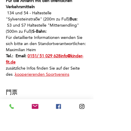
Für die Anfahrt mit den öffentlichen 
Verkehrsmitteln
 134 und 54 - Haltestelle 
"Sylvensteinstraße" (200m zu Fuß)
Bus:
 S3 und S7 Haltestelle "Mittersendling" 
(500m zu Fuß)
S-Bahn:
Für detaillierte Informationen wenden Sie 
sich bitte an den Standortverantwortlichen: 
Maximilian Heim
Tel.: 
 Email: 
0151/ 51 029 628
info@kinder-
fit.de
zusätzliche Infos finden Sie auf der Seite 
des 
.
kooperierenden Sportvereins
門票
銷售已完結
票券類型
Schnuppertraining