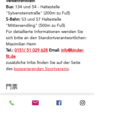
Verkehrsmitteln
Bus:
 134 und 54 - Haltestelle 
"Sylvensteinstraße" (200m zu Fuß)
S-Bahn:
 S3 und S7 Haltestelle 
"Mittersendling" (500m zu Fuß)
Für detaillierte Informationen wenden Sie 
sich bitte an den Standortverantwortlichen: 
Maximilian Heim
Tel.: 
0151/ 51 029 628
 Email: 
info@kinder-
fit.de
zusätzliche Infos finden Sie auf der Seite 
des 
kooperierenden Sportvereins
.
門票
銷售已完結
票券類型
Schnuppertraining