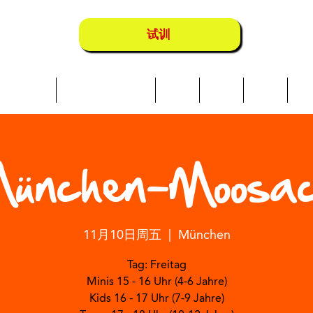
试训
Über uns
Schwimmkurse
营地
地点
店铺
成
ünchen-Moosa
11月10日周五
  |  
München
Tag: Freitag
Minis 15 - 16 Uhr (4-6 Jahre)
Kids 16 - 17 Uhr (7-9 Jahre)