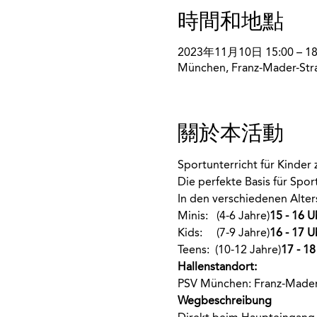
時間和地點
2023年11月10日 15:00 – 18
München, Franz-Mader-Str
關於本活動
Sportunterricht für Kinde
Die perfekte Basis für Spo
In den verschiedenen Alte
Minis:  
 (4-6 Jahre)
15 - 16 U
Kids:    
 (7-9 Jahre)
16 - 17 U
Teens: 
 (10-12 Jahre)
17 - 18
Hallenstandort:
PSV München: Franz-Mader
Wegbeschreibung 