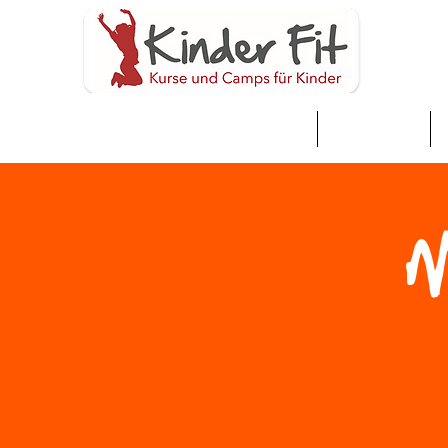
家
Neue Seite
M