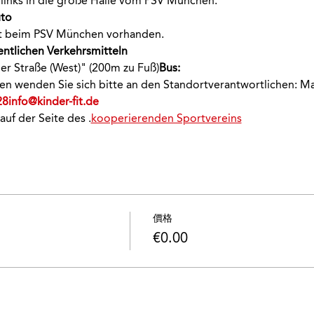
links in die große Halle vom PSV München.
to 
ekt beim PSV München vorhanden.
entlichen Verkehrsmitteln 
ger Straße (West)" (200m zu Fuß)
Bus:
onen wenden Sie sich bitte an den Standortverantwortlichen: M
28
info@kinder-fit.de
 auf der Seite des 
.
kooperierenden Sportvereins
價格
€0.00