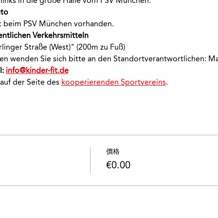
links in die große Halle vom PSV München.
to 
ekt beim PSV München vorhanden.
entlichen Verkehrsmitteln 
rlinger Straße (West)" (200m zu Fuß)
onen wenden Sie sich bitte an den Standortverantwortlichen: M
: 
info@kinder-fit.de
 auf der Seite des 
kooperierenden Sportvereins
.
價格
€0.00