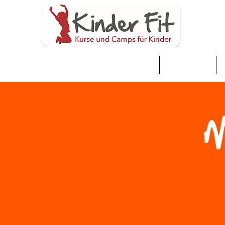
家
Neue Seite
M