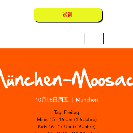
试训
Über uns
Schwimmkurse
营地
地点
店铺
成
ünchen-Moosa
10月06日周五
  |  
München
Tag: Freitag
Minis 15 - 16 Uhr (4-6 Jahre)
Kids 16 - 17 Uhr (7-9 Jahre)