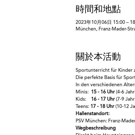
時間和地點
2023年10月06日 15:00 – 18
München, Franz-Mader-Str
關於本活動
Sportunterricht für Kinde
Die perfekte Basis für Spo
In den verschiedenen Alte
Minis:  
15 - 16 Uhr
 (4-6 Jahr
Kids:    
16 - 17 Uhr
 (7-9 Jahr
Teens: 
17 - 18 Uhr
 (10-12 Ja
Hallenstandort:
PSV München: Franz-Mader
Wegbeschreibung 