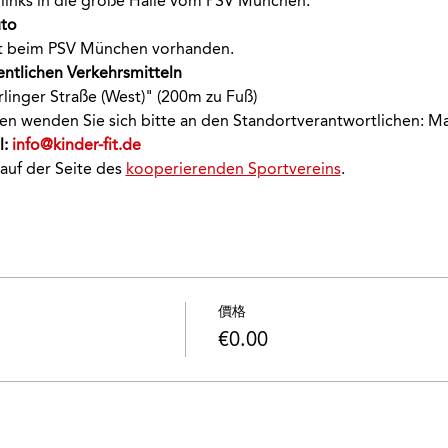
links in die große Halle vom PSV München.
to 
ekt beim PSV München vorhanden.
entlichen Verkehrsmitteln 
rlinger Straße (West)" (200m zu Fuß)
onen wenden Sie sich bitte an den Standortverantwortlichen: M
: 
info@kinder-fit.de
 auf der Seite des 
kooperierenden Sportvereins
.
價格
€0.00