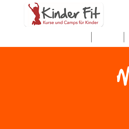
家
Neue Seite
M