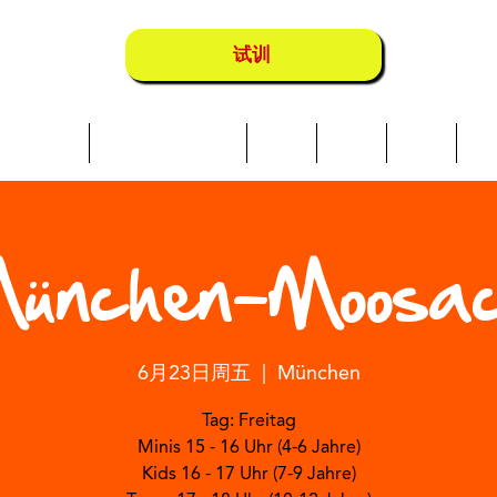
试训
Über uns
Schwimmkurse
营地
地点
店铺
成
ünchen-Moosa
6月23日周五
  |  
München
Tag: Freitag
Minis 15 - 16 Uhr (4-6 Jahre)
Kids 16 - 17 Uhr (7-9 Jahre)