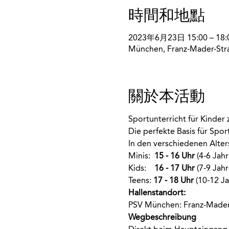
時間和地點
2023年6月23日 15:00 – 18:
München, Franz-Mader-Str
關於本活動
Sportunterricht für Kinde
Die perfekte Basis für Spo
In den verschiedenen Alte
Minis:  
15 - 16 Uhr
 (4-6 Jahr
Kids:    
16 - 17 Uhr
 (7-9 Jahr
Teens: 
17 - 18 Uhr
 (10-12 Ja
Hallenstandort:
PSV München: Franz-Mader
Wegbeschreibung 