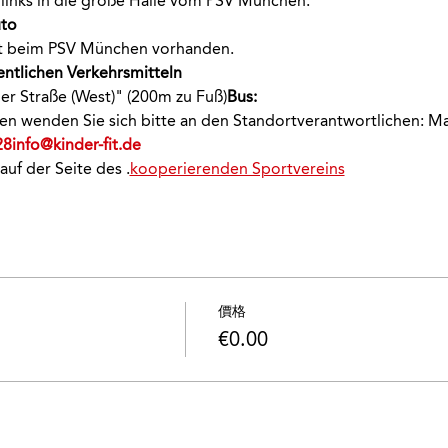
links in die große Halle vom PSV München.
to 
ekt beim PSV München vorhanden.
entlichen Verkehrsmitteln 
ger Straße (West)" (200m zu Fuß)
Bus:
onen wenden Sie sich bitte an den Standortverantwortlichen: M
28
info@kinder-fit.de
 auf der Seite des 
.
kooperierenden Sportvereins
價格
€0.00