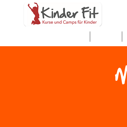
家
Neue Seite
M