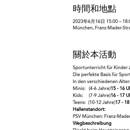
時間和地點
2023年6月16日 15:00 – 18:
München, Franz-Mader-Str
關於本活動
Sportunterricht für Kinde
Die perfekte Basis für Spo
In den verschiedenen Alte
Minis:  
 (4-6 Jahre)
15 - 16 U
Kids:    
 (7-9 Jahre)
16 - 17 U
Teens: 
 (10-12 Jahre)
17 - 18
Hallenstandort:
PSV München: Franz-Mader
Wegbeschreibung 