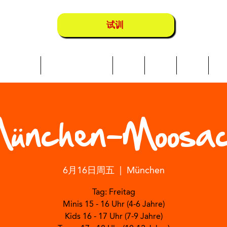
试训
Über uns
Schwimmkurse
营地
地点
店铺
成
ünchen-Moosa
6月16日周五
  |  
München
Tag: Freitag
Minis 15 - 16 Uhr (4-6 Jahre)
Kids 16 - 17 Uhr (7-9 Jahre)