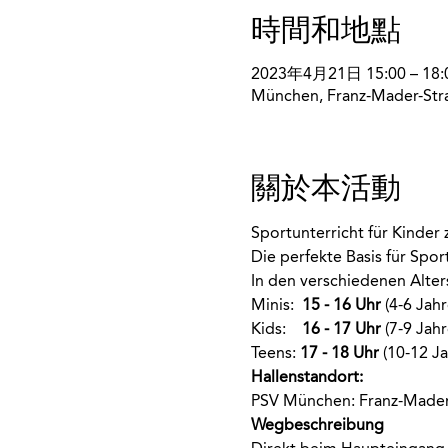
時間和地點
2023年4月21日 15:00 – 18:
München, Franz-Mader-Str
關於本活動
Sportunterricht für Kinde
Die perfekte Basis für Spo
In den verschiedenen Alte
Minis:  
15 - 16 Uhr
 (4-6 Jahr
Kids:    
16 - 17 Uhr
 (7-9 Jahr
Teens: 
17 - 18 Uhr
 (10-12 Ja
Hallenstandort:
PSV München: Franz-Mader
Wegbeschreibung 