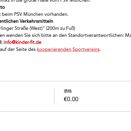
links in die große Halle vom PSV München.
to 
ekt beim PSV München vorhanden.
entlichen Verkehrsmitteln 
rlinger Straße (West)" (200m zu Fuß)
onen wenden Sie sich bitte an den Standortverantwortlichen: M
: 
info@kinder-fit.de
 auf der Seite des 
kooperierenden Sportvereins
.
價格
€0.00