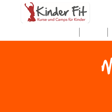
家
Neue Seite
M