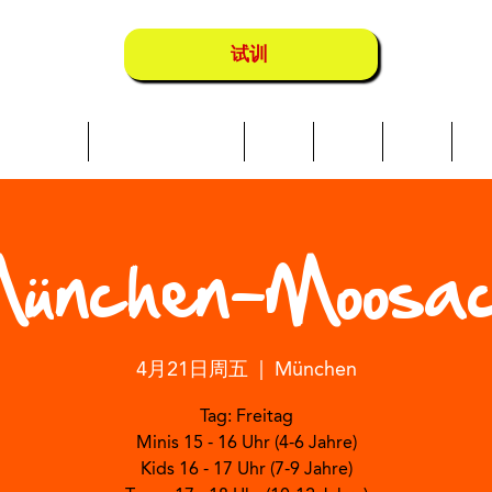
试训
Über uns
Schwimmkurse
营地
地点
店铺
成
ünchen-Moosa
4月21日周五
  |  
München
Tag: Freitag
Minis 15 - 16 Uhr (4-6 Jahre)
Kids 16 - 17 Uhr (7-9 Jahre)