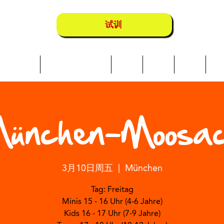
试训
Über uns
Schwimmkurse
营地
地点
店铺
成
ünchen-Moosa
3月10日周五
  |  
München
Tag: Freitag
Minis 15 - 16 Uhr (4-6 Jahre)
Kids 16 - 17 Uhr (7-9 Jahre)