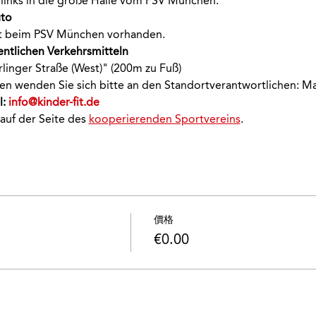
links in die große Halle vom PSV München.
to 
ekt beim PSV München vorhanden.
entlichen Verkehrsmitteln 
rlinger Straße (West)" (200m zu Fuß)
onen wenden Sie sich bitte an den Standortverantwortlichen: M
: 
info@kinder-fit.de
 auf der Seite des 
kooperierenden Sportvereins
.
價格
€0.00