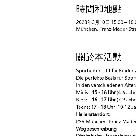
時間和地點
2023年3月10日 15:00 – 18:
München, Franz-Mader-Str
關於本活動
Sportunterricht für Kinde
Die perfekte Basis für Spo
In den verschiedenen Alte
Minis:  
15 - 16 Uhr
 (4-6 Jahr
Kids:    
16 - 17 Uhr
 (7-9 Jahr
Teens: 
17 - 18 Uhr
 (10-12 Ja
Hallenstandort:
PSV München: Franz-Mader
Wegbeschreibung 