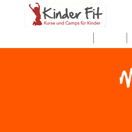
家
Neue Seite
M