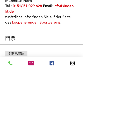
Maximilian Heim
Tel.: 
0151/ 51 029 628
 Email: 
info@kinder-
fit.de
zusätzliche Infos finden Sie auf der Seite 
des 
kooperierenden Sportvereins
.
門票
銷售已完結
票券類型
Schnuppertraining
價格
€0.00