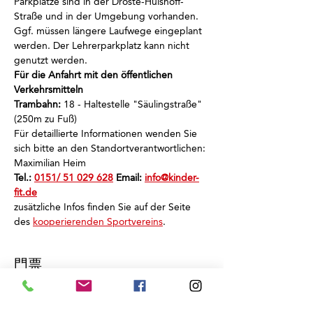
Parkplätze sind in der Droste-Hülshoff-
Straße und in der Umgebung vorhanden.
Ggf. müssen längere Laufwege eingeplant 
werden. Der Lehrerparkplatz kann nicht 
genutzt werden.
Für die Anfahrt mit den öffentlichen 
Verkehrsmitteln
Trambahn:
 18 - Haltestelle "Säulingstraße" 
(250m zu Fuß)
Für detaillierte Informationen wenden Sie 
sich bitte an den Standortverantwortlichen: 
Maximilian Heim
Tel.: 
0151/ 51 029 628
 Email: 
info@kinder-
fit.de
zusätzliche Infos finden Sie auf der Seite 
des 
kooperierenden Sportvereins
.
門票
銷售已完結