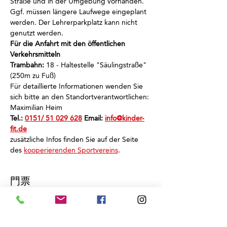
Straße und in der Umgebung vorhanden.
Ggf. müssen längere Laufwege eingeplant 
werden. Der Lehrerparkplatz kann nicht 
genutzt werden.
Für die Anfahrt mit den öffentlichen 
Verkehrsmitteln
Trambahn:
 18 - Haltestelle "Säulingstraße" 
(250m zu Fuß)
Für detaillierte Informationen wenden Sie 
sich bitte an den Standortverantwortlichen: 
Maximilian Heim
Tel.: 
0151/ 51 029 628
 Email: 
info@kinder-
fit.de
zusätzliche Infos finden Sie auf der Seite 
des 
kooperierenden Sportvereins
.
門票
銷售已完結