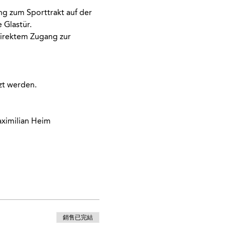
g zum Sporttrakt auf der 
 Glastür. 
direktem Zugang zur 
zt werden.
aximilian Heim
銷售已完結