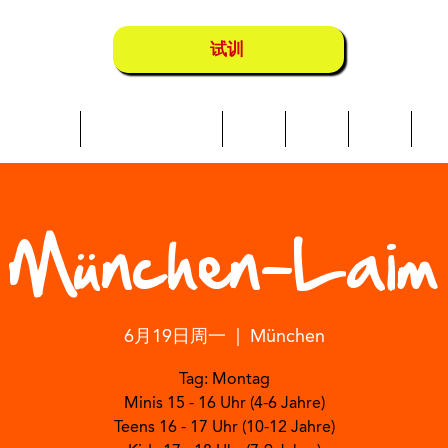
试训
Über uns
Schwimmkurse
营地
地点
店铺
成
München-Laim
6月19日周一
  |  
München
Tag: Montag
Minis 15 - 16 Uhr (4-6 Jahre)
Teens 16 - 17 Uhr (10-12 Jahre)