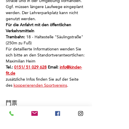
Straße und in der Umgebung vorhanden.
Ggf. müssen längere Laufwege eingeplant 
werden. Der Lehrerparkplatz kann nicht 
genutzt werden.
Für die Anfahrt mit den öffentlichen 
Verkehrsmitteln
Trambahn:
 18 - Haltestelle "Säulingstraße" 
(250m zu Fuß)
Für detaillierte Informationen wenden Sie 
sich bitte an den Standortverantwortlichen: 
Maximilian Heim
Tel.: 
0151/ 51 029 628
 Email: 
info@kinder-
fit.de
zusätzliche Infos finden Sie auf der Seite 
des 
kooperierenden Sportvereins
.
門票
銷售已完結