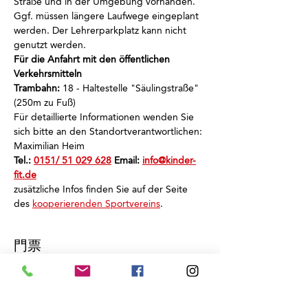
Straße und in der Umgebung vorhanden.
Ggf. müssen längere Laufwege eingeplant 
werden. Der Lehrerparkplatz kann nicht 
genutzt werden.
Für die Anfahrt mit den öffentlichen 
Verkehrsmitteln
Trambahn:
 18 - Haltestelle "Säulingstraße" 
(250m zu Fuß)
Für detaillierte Informationen wenden Sie 
sich bitte an den Standortverantwortlichen: 
Maximilian Heim
Tel.: 
0151/ 51 029 628
 Email: 
info@kinder-
fit.de
zusätzliche Infos finden Sie auf der Seite 
des 
kooperierenden Sportvereins
.
門票
銷售已完結