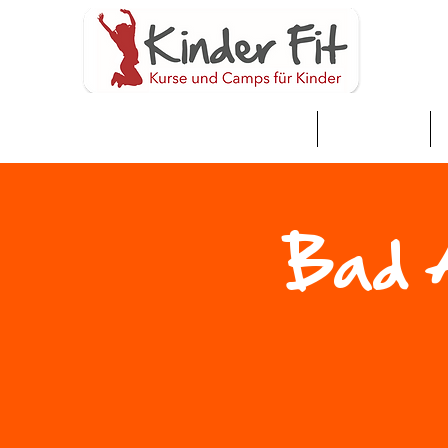
家
Neue Seite
Bad A