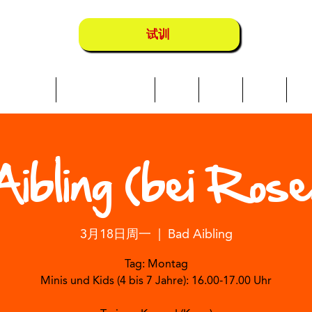
试训
Über uns
Schwimmkurse
营地
地点
店铺
成
ibling (bei Rose
3月18日周一
  |  
Bad Aibling
Tag: Montag
Minis und Kids (4 bis 7 Jahre): 16.00-17.00 Uhr