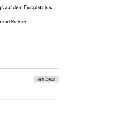
. auf dem Festplatz (ca. 
onrad Richter
銷售已完結