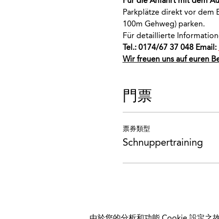
Für die Anfahrt mit dem A
Parkplätze direkt vor dem E
100m Gehweg) parken.
Für detaillierte Informati
Tel.: 0174/67 37 048 Email: 
Wir freuen uns auf euren B
門票
票券類型
Schnuppertraining
由於您的分析和功能 Cookie 設定之故