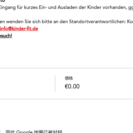
uto
ingang für kurzes Ein- und Ausladen der Kinder vorhanden, ggf
onen wenden Sie sich bitte an den Standortverantwortlichen: K
info@kinder-fit.de
esuch!
價格
€0.00
，因此 Google 地圖已被封鎖。