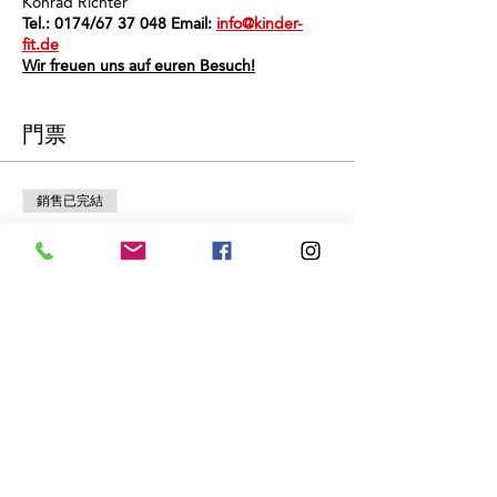
Konrad Richter
Tel.: 0174/67 37 048 Email:
info@kinder-
fit.de
Wir freuen uns auf euren Besuch!
門票
銷售已完結
票券類型
Schnuppertraining
價格
€0.00