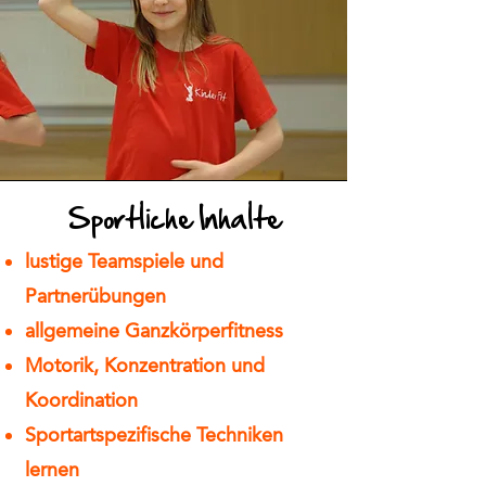
Sportliche Inhalte
lustige Teamspiele und
Partnerübungen
allgemeine Ganzkörperfitness
Motorik, Konzentration und
Koordination
Sportartspezifische Techniken
lernen