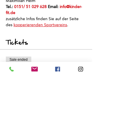
Maximilian Heim
Tel.: 
0151/ 51 029 628
 Email: 
info@kinder-
fit.de
zusätzliche Infos finden Sie auf der Seite 
des 
kooperierenden Sportvereins
.
Tickets
Sale ended
Ticket type
Schnuppertraining
Price
€0.00