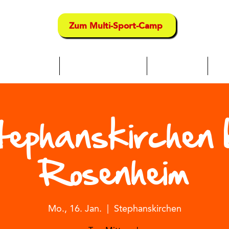
Zum Multi-Sport-Camp
chwimmkurse
Multi-Sport-Camps
Sport-Kurse
Tra
ephanskirchen 
Rosenheim
Mo., 16. Jan.
  |  
Stephanskirchen