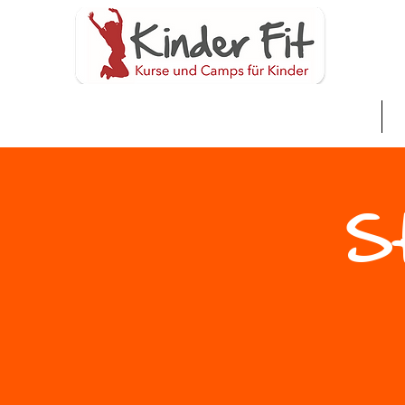
Home
S
St