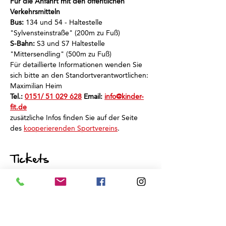
Für die Anfahrt mit den öffentlichen 
Verkehrsmitteln
Bus:
 134 und 54 - Haltestelle 
"Sylvensteinstraße" (200m zu Fuß)
S-Bahn:
 S3 und S7 Haltestelle 
"Mittersendling" (500m zu Fuß)
Für detaillierte Informationen wenden Sie 
sich bitte an den Standortverantwortlichen: 
Maximilian Heim
Tel.: 
0151/ 51 029 628
 Email: 
info@kinder-
fit.de
zusätzliche Infos finden Sie auf der Seite 
des 
kooperierenden Sportvereins
.
Tickets
Verkauf beendet
Tickettyp
Schnuppertraining