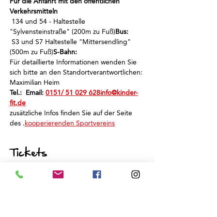
Für die Anfahrt mit den öffentlichen 
Verkehrsmitteln
 134 und 54 - Haltestelle 
"Sylvensteinstraße" (200m zu Fuß)
Bus:
 S3 und S7 Haltestelle "Mittersendling" 
(500m zu Fuß)
S-Bahn:
Für detaillierte Informationen wenden Sie 
sich bitte an den Standortverantwortlichen: 
Maximilian Heim
Tel.: 
 Email: 
0151/ 51 029 628
info@kinder-
fit.de
zusätzliche Infos finden Sie auf der Seite 
des 
.
kooperierenden Sportvereins
Tickets
Verkauf beendet
Tickettyp
Schnuppertraining