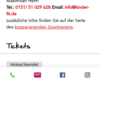
Maximilian Heim
Tel.: 
0151/ 51 029 628
 Email: 
info@kinder-
fit.de
zusätzliche Infos finden Sie auf der Seite 
des 
kooperierenden Sportvereins
.
Tickets
Verkauf beendet
Tickettyp
Schnuppertraining
Preis
0,00 €