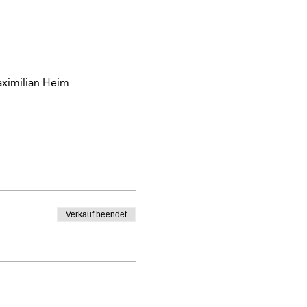
aximilian Heim
Verkauf beendet