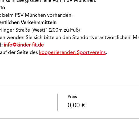
links in die große Halle vom PSV München.
to 
ekt beim PSV München vorhanden.
entlichen Verkehrsmitteln 
rlinger Straße (West)" (200m zu Fuß)
onen wenden Sie sich bitte an den Standortverantwortlichen: M
: 
info@kinder-fit.de
 auf der Seite des 
kooperierenden Sportvereins
.
Preis
0,00 €