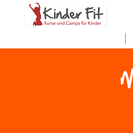
Home
S
M