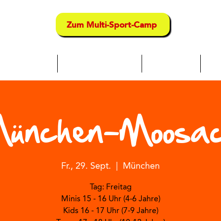
Zum Multi-Sport-Camp
chwimmkurse
Multi-Sport-Camps
Sport-Kurse
Tra
ünchen-Moosa
Fr., 29. Sept.
  |  
München
Tag: Freitag
Minis 15 - 16 Uhr (4-6 Jahre)
Kids 16 - 17 Uhr (7-9 Jahre)