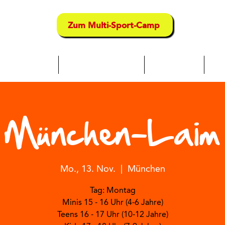
Zum Multi-Sport-Camp
chwimmkurse
Multi-Sport-Camps
Sport-Kurse
Tra
München-Laim
Mo., 13. Nov.
  |  
München
Tag: Montag
Minis 15 - 16 Uhr (4-6 Jahre)
Teens 16 - 17 Uhr (10-12 Jahre)