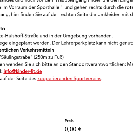
ländes und noch vor dem Haupteingang finden Sie den Eingan
e im Vorraum der Sporthalle 1 und gehen rechts durch die rote
ang, hier finden Sie auf der rechten Seite die Umkleiden mit 
uto
ste-Hülshoff-Straße und in der Umgebung vorhanden.
ege eingeplant werden. Der Lehrerparkplatz kann nicht genut
entlichen Verkehrsmitteln
 "Säulingstraße" (250m zu Fuß)
onen wenden Sie sich bitte an den Standortverantwortlichen: M
: 
info@kinder-fit.de
 auf der Seite des 
kooperierenden Sportvereins
.
Preis
0,00 €