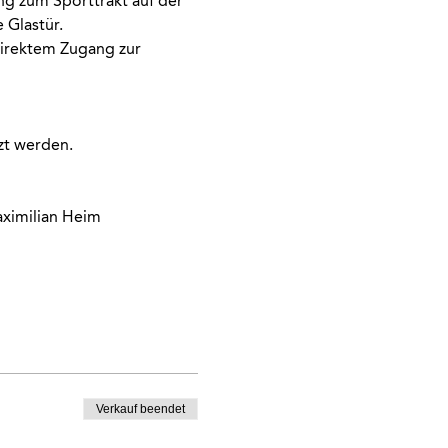
g zum Sporttrakt auf der 
 Glastür. 
direktem Zugang zur 
zt werden.
aximilian Heim
Verkauf beendet