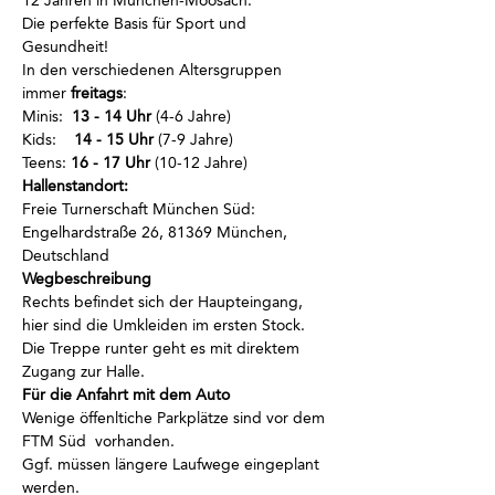
12 Jahren in München-Moosach.
Die perfekte Basis für Sport und 
Gesundheit!
In den verschiedenen Altersgruppen 
immer
 freitags
:
Minis:  
13 - 14 Uhr
 (4-6 Jahre)
Kids:    
14 - 15 Uhr
 (7-9 Jahre)
Teens: 
16 - 17 Uhr
 (10-12 Jahre)
Hallenstandort:
Freie Turnerschaft München Süd: 
Engelhardstraße 26, 81369 München, 
Deutschland
Wegbeschreibung
Rechts befindet sich der Haupteingang, 
hier sind die Umkleiden im ersten Stock.
Die Treppe runter geht es mit direktem 
Zugang zur Halle.
Für die Anfahrt mit dem Auto
Wenige öffenltiche Parkplätze sind vor dem 
FTM Süd  vorhanden.
Ggf. müssen längere Laufwege eingeplant 
werden.