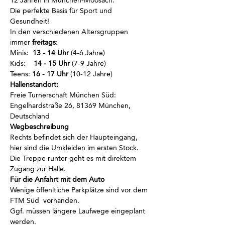
12 Jahren in München-Moosach.
Die perfekte Basis für Sport und 
Gesundheit!
In den verschiedenen Altersgruppen 
immer
 freitags
:
Minis:  
13 - 14 Uhr
 (4-6 Jahre)
Kids:    
14 - 15 Uhr
 (7-9 Jahre)
Teens: 
16 - 17 Uhr
 (10-12 Jahre)
Hallenstandort:
Freie Turnerschaft München Süd: 
Engelhardstraße 26, 81369 München, 
Deutschland
Wegbeschreibung
Rechts befindet sich der Haupteingang, 
hier sind die Umkleiden im ersten Stock.
Die Treppe runter geht es mit direktem 
Zugang zur Halle.
Für die Anfahrt mit dem Auto
Wenige öffenltiche Parkplätze sind vor dem 
FTM Süd  vorhanden.
Ggf. müssen längere Laufwege eingeplant 
werden.