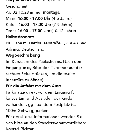
Die perfekte Basis für Sport und 
Gesundheit!
Ab 02.10.23 immer
 montags
:
Minis  
16.00 - 17.00 Uhr
 (4-6 Jahre)
Kids    
16.00 - 17.00 Uhr
 (7-9 Jahre)
Teens 
16.00 - 17.00 Uhr
 (10-12 Jahre)
Hallenstandort:
Paulusheim, Harthauserstraße 1, 83043 Bad 
Aibling, Deutschland
Wegbeschreibung
Im Kursraum des Paulusheims, Nach dem 
Eingang links, Bitte den Türöffner auf der 
rechten Seite drücken, um die zweite 
Innentüre zu öffnen).
Für die Anfahrt mit dem Auto
Parkplätze direkt vor dem Eingang für 
kurzes Ein- und Ausladen der Kinder 
vorhanden, ggf. auf dem Festplatz (ca. 
100m Gehweg) parken.
Für detaillierte Informationen wenden Sie 
sich bitte an den Standortverantwortlichen: 
Konrad Richter