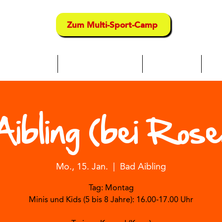
Zum Multi-Sport-Camp
chwimmkurse
Multi-Sport-Camps
Sport-Kurse
Tra
ibling (bei Rose
Mo., 15. Jan.
  |  
Bad Aibling
Tag: Montag
Minis und Kids (5 bis 8 Jahre): 16.00-17.00 Uhr