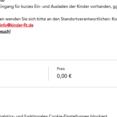
uto
ingang für kurzes Ein- und Ausladen der Kinder vorhanden, ggf
onen wenden Sie sich bitte an den Standortverantwortlichen: K
info@kinder-fit.de
esuch!
Preis
0,00 €
ytics- und funktionalen Cookie-Einstellungen blockiert.