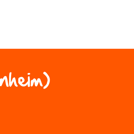
iner werden
nheim)