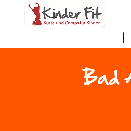
Home
S
Bad A