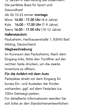
12 Jahren in Bad Aibling bei Rosenheim.
Die perfekte Basis für Sport und 
Gesundheit!
Ab 02.10.23 immer
 montags
:
Minis  
16.00 - 17.00 Uhr
 (4-6 Jahre)
Kids    
16.00 - 17.00 Uhr
 (7-9 Jahre)
Teens 
16.00 - 17.00 Uhr
 (10-12 Jahre)
Hallenstandort:
Paulusheim, Harthauserstraße 1, 83043 Bad 
Aibling, Deutschland
Wegbeschreibung
Im Kursraum des Paulusheims, Nach dem 
Eingang links, Bitte den Türöffner auf der 
rechten Seite drücken, um die zweite 
Innentüre zu öffnen).
Für die Anfahrt mit dem Auto
Parkplätze direkt vor dem Eingang für 
kurzes Ein- und Ausladen der Kinder 
vorhanden, ggf. auf dem Festplatz (ca. 
100m Gehweg) parken.
Für detaillierte Informationen wenden Sie 
sich bitte an den Standortverantwortlichen: 